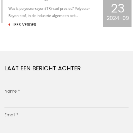
23
In de uitgestrekte sterrenhemel van de
textielindustrie is gebreide jacquard houndstooth-
2024-09
stof een...
LEES VERDER
LAAT EEN BERICHT ACHTER
Name *
Email *