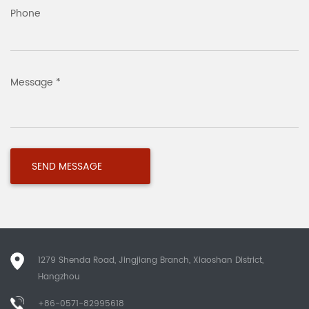
Phone
Message *
1279 Shenda Road, Jingjiang Branch, Xiaoshan District,
Hangzhou
+86-0571-82995618