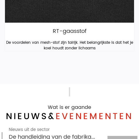
RT-gaasstof
De voordelen van mesh-stof zijn talrijk. Het belangrijkste is dat het je
koel houdt zonder lichaams
Wat is er gaande
NIEUWS&
EVENEMENTEN
Nieuws uit de sector
ndiale kledingmarkt domineert
Het vormgevings- en stentproces van gebreide jacqua