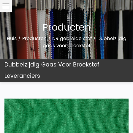
Producten
Huis
/
Producten
/
NR gebreide stof
/
Dubbelzijdig
gaas voor broekstof
Dubbelzijdig Gaas Voor Broekstof
Leveranciers