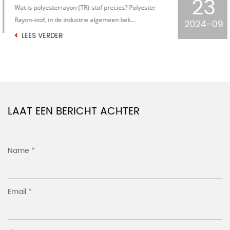
23
In de uitgestrekte sterrenhemel van de
textielindustrie is gebreide jacquard houndstooth-
2024-09
stof een...
LEES VERDER
LAAT EEN BERICHT ACHTER
Name *
Email *