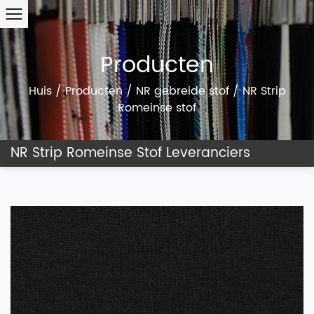
Producten
Huis
/
Producten
/
NR gebreide stof
/
NR Strip
Romeinse stof
NR Strip Romeinse Stof Leveranciers