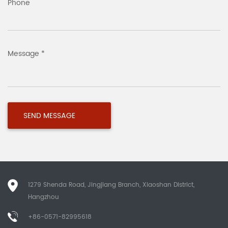
Phone
Message *
1279 Shenda Road, Jingjiang Branch, Xiaoshan District,
Hangzhou
+86-0571-82995618