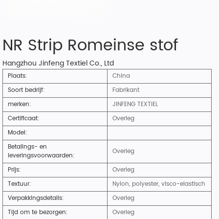
NR Strip Romeinse stof
Hangzhou Jinfeng Textiel Co., Ltd
Plaats:
China
Soort bedrijf:
Fabrikant
merken:
JINFENG TEXTIEL
Certificaat:
Overleg
Model:
Betalings- en
Overleg
leveringsvoorwaarden:
Prijs:
Overleg
Textuur:
Nylon, polyester, visco-elastisch
Verpakkingsdetails:
Overleg
Tijd om te bezorgen:
Overleg