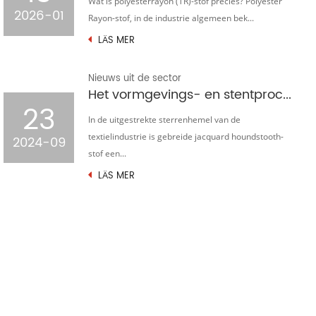
Wat is polyesterrayon (TR)-stof precies? Polyester
2026-01
Rayon-stof, in de industrie algemeen bek...
LÄS MER
Nieuws uit de sector
Het vormgevings- en stentproces van gebreide jacquard houndstooth-stof
23
In de uitgestrekte sterrenhemel van de
textielindustrie is gebreide jacquard houndstooth-
2024-09
stof een...
LÄS MER