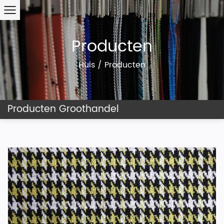
Producten
Huis
/
Producten
Producten Groothandel