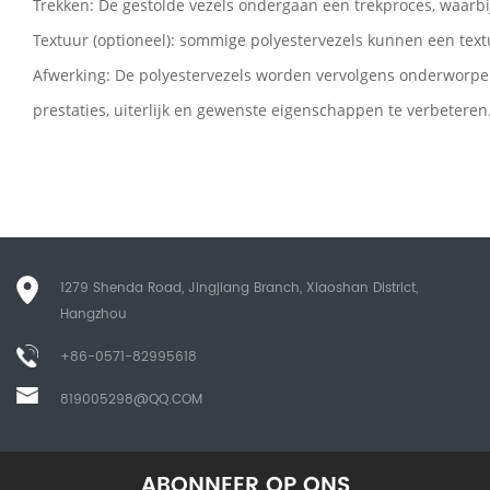
Trekken: De gestolde vezels ondergaan een trekproces, waarbi
Textuur (optioneel): sommige polyestervezels kunnen een textu
Afwerking: De polyestervezels worden vervolgens onderworpe
prestaties, uiterlijk en gewenste eigenschappen te verbeteren
1279 Shenda Road, Jingjiang Branch, Xiaoshan District,
Hangzhou
+86-0571-82995618
819005298@QQ.COM
ABONNEER OP ONS