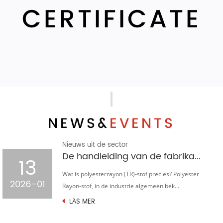
CERTIFICATE
NEWS&
EVENTS
Nieuws uit de sector
De handleiding van de fabrikant voor polyester rayon (TR)-stof: waarom het de mondiale kledingmarkt domineert
13
Wat is polyesterrayon (TR)-stof precies? Polyester
2026-01
Rayon-stof, in de industrie algemeen bek...
LÄS MER