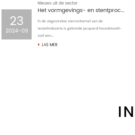
Nieuws uit de sector
Het vormgevings- en stentproces van gebreide jacquard houndstooth-stof
23
In de uitgestrekte sterrenhemel van de
textielindustrie is gebreide jacquard houndstooth-
2024-09
stof een...
LÄS MER
I