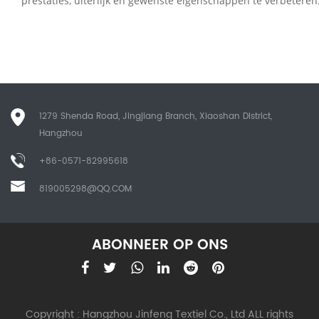
prestaties, uiterlijk en gewenste eigenschappen te verbeteren
1279 Shenda Road, Jingjiang Branch, Xiaoshan District,
Hangzhou
+86-0571-82995618
819005298@QQ.COM
ABONNEER OP ONS
Copyright : Hangzhou Jinfeng Textiel Co., Ltd ALL rights