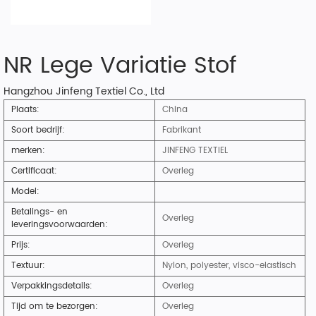
NR Lege Variatie Stof
Hangzhou Jinfeng Textiel Co., Ltd
Plaats:
China
Soort bedrijf:
Fabrikant
merken:
JINFENG TEXTIEL
Certificaat:
Overleg
Model:
Betalings- en
Overleg
leveringsvoorwaarden:
Prijs:
Overleg
Textuur:
Nylon, polyester, visco-elastisch
Verpakkingsdetails:
Overleg
Tijd om te bezorgen:
Overleg