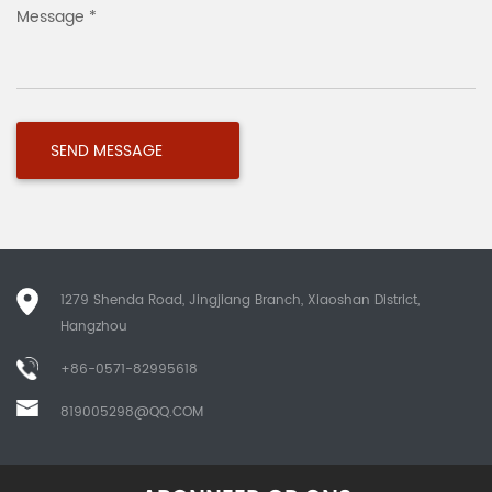
Message *
1279 Shenda Road, Jingjiang Branch, Xiaoshan District,
Hangzhou
+86-0571-82995618
819005298@QQ.COM