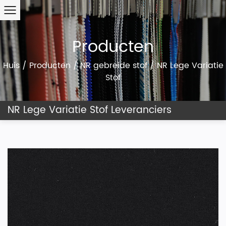
Producten
Huis
/
Producten
/
NR gebreide stof
/
NR Lege Variatie
Stof
NR Lege Variatie Stof Leveranciers