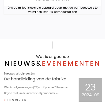
Om de milieurisico's die gepaard gaan met de bamboevezels te
vermijden, kan NR bamboestof een
Wat is er gaande
NIEUWS&
EVENEMENTEN
Nieuws uit de sector
Het vormgevings- en stentproces van gebreide jacquard houndstooth-stof
23
In de uitgestrekte sterrenhemel van de
textielindustrie is gebreide jacquard houndstooth-
2024-09
stof een...